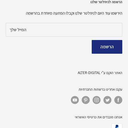
הרשמה לניוזלטר שלנו
אמנת שירות
ניתן ליצור קשר:
תקנון האתר
הירשמו עוד היום לניוזלטר שלנו וקבלו הפתעה מיוחדת בהרשמה
במייל - tsc2004tsc@gmail.com
צור קשר
בטלפון - 04-8401020
המייל שלך
דף הבית
מדיניות החזרות והחלפות
הרשמה
מדיניות משלוחים
שאלות ותשובות
Terms of Service
האתר הוקם ע"י ALTER-DIGITAL
Refund policy
עקבו אחרינו ברשתות החברתיות
אנחנו מכבדים את כרטיסי האשראי