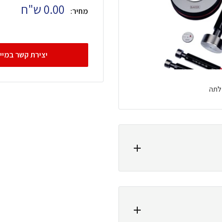
מחיר
0.00 ש"ח
מחיר:
בהנחה
יצירת קשר במיי
לתה
מהאתר